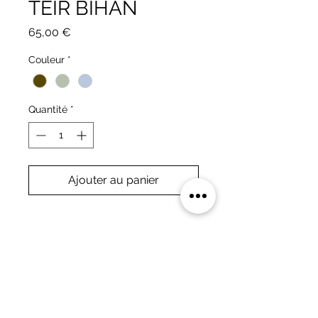
TEIR BIHAN
Prix
65,00 €
Couleur
*
Quantité
*
Ajouter au panier
DÉTAILS
Lot de 3 chandeliers collection 
"Karrez" en chêne massif,.