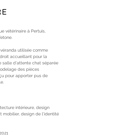
RE
ue vétérinaire à Pertuis,
Vetone.
la véranda utilisée comme
roit accueillant pour la
e salle d'attente chat séparée
modelage des pièces
nçu pour apporter pus de
le.
ecture intérieure, design
t mobilier, design de l'identité
2021