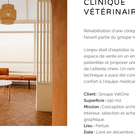
CLINIQUE
VÉTÉRINAI
Réhabilitation d'une cliniq
faisant partie du groupe 
L'enjeu était d'exploiter 
espace de vente en un end
patientèle et proposer un
de l'attente chien. Un re
technique à aussi été co
confort à l'équipe médica
Client :
Groupe VetOne
Superficie :
190 m2
Mission :
Conception archit
intérieur, sélection et acha
graphique.
Lieu :
Pertuis
Date :
Livré en décembre 